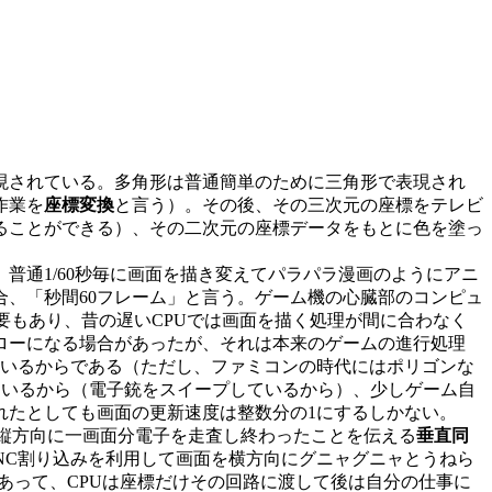
現されている。多角形は普通簡単のために三角形で表現され
作業を
座標変換
と言う）。その後、その三次元の座標をテレビ
ることができる）、その二次元の座標データをもとに色を塗っ
通1/60秒毎に画面を描き変えてパラパラ漫画のようにアニ
合、「秒間60フレーム」と言う。ゲーム機の心臓部のコンピュ
もあり、昔の遅いCPUでは画面を描く処理が間に合わなく
ローになる場合があったが、それは本来のゲームの進行処理
しているからである（ただし、ファミコンの時代にはポリゴンな
ているから（電子銃をスイープしているから）、少しゲーム自
れたとしても画面の更新速度は整数分の1にするしかない。
縦方向に一画面分電子を走査し終わったことを伝える
垂直同
YNC割り込みを利用して画面を横方向にグニャグニャとうねら
あって、CPUは座標だけその回路に渡して後は自分の仕事に