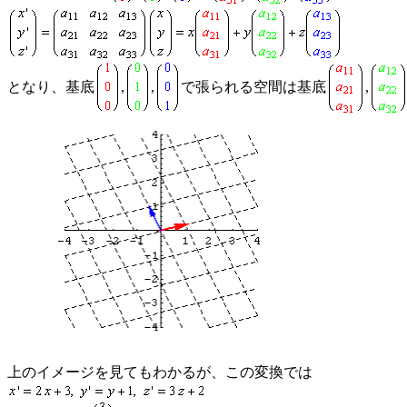
となり、基底
,
,
で張られる空間は基底
,
上のイメージを見てもわかるが、この変換では