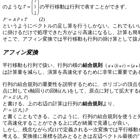
のような
の平行移動は行列で表すことができず、
(2)
というようにベクトルの足し算を行うしかない。これでもい
に掛けるだけで処理できた方がより高速になるし、計算も簡
そこで、アフィン変換では平行移動も行列の掛け算として扱
アフィン変換
平行移動も行列で扱い、行列の積の
結合規則
（
は計算量を減らし、演算を高速化するために非常に重要であ
行列の結合規則の重要性を説明するために、ポリゴンの頂点
点に対してx軸回りの回転(
)をして、原点に対して拡大する
と書ける。上の右辺の計算は行列の
結合規則
より、
と書くこともできる。このように、行列の結合規則を使うと
て高速化することができる上に式が綺麗で見通しが良い。
しかし、残念ながら式(1)で定義される一次変換では平行移
考える。変換後に座標を読みとるときは左辺ベクトル最後の"