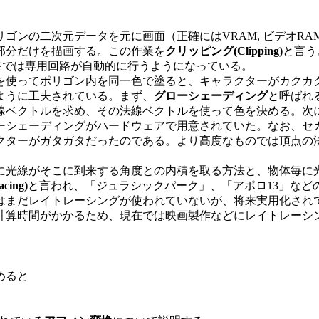
ゴンの二次元データを元に画面（正確にはVRAM, ビデオR
部分だけを描画する。この作業を
クリッピング(Clipping)
と言う
在では専用回路が自動的に行うようになっている。
を使ってポリゴン内を同一色で塗ると、キャラクターがカクカ
ように工夫されている。まず、
グローシェーディング
と呼ばれ
線ベクトルを求め、その法線ベクトルを使って色を決める。次
ーシェーディングがハードウェアで用意されていた。なお、セ
クターがガタガタだったのである。より高度なものでは頂点の
に光線がそこに到来する角度との内積を取る方法と、物体毎に
ing)
と言われ、「ジュラシックパーク」、「アポロ13」など
はまだレイトレーシングが使われていないが、将来実用化され
計算時間がかかるため、現在では映画製作などにレイトレーシ
めると