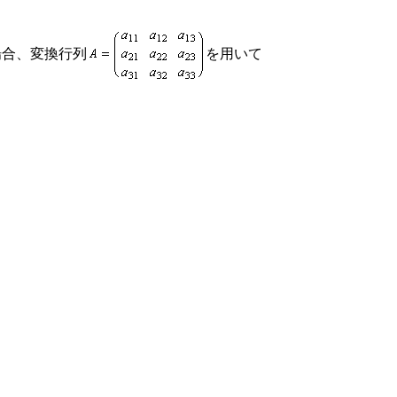
場合、変換行列
を用いて