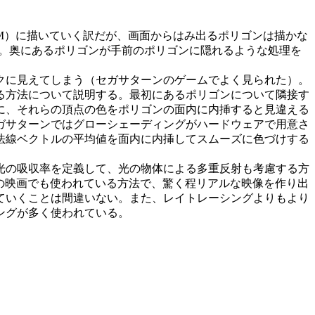
AM）に描いていく訳だが、画面からはみ出るポリゴンは描かな
。奥にあるポリゴンが手前のポリゴンに隠れるような処理を
クに見えてしまう（セガサターンのゲームでよく見られた）。
る方法について説明する。最初にあるポリゴンについて隣接す
に、それらの頂点の色をポリゴンの面内に内挿すると見違える
ガサターンではグローシェーディングがハードウェアで用意さ
法線ベクトルの平均値を面内に内挿してスムーズに色づけする
光の吸収率を定義して、光の物体による多重反射も考慮する方
の映画でも使われている方法で、驚く程リアルな映像を作り出
ていくことは間違いない。また、レイトレーシングよりもより
ングが多く使われている。