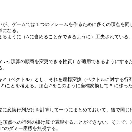
いが、ゲームでは１つのフレームを作るために多くの頂点を同
単になる。
えるように（Aに含めることができるように）工夫されている
, 演算の順番を変更できる性質）が適用できるようにす
る。
を
（ベクトル）とし、それを座標変換（ベクトルに対する行
(
)ことを考える。頂点
をこのように座標変換して
に移っ
先に変換行列だけを計算して一つにまとめておいて、後で同じ
動を頂点への行列の掛け算で表現することができない。そこで、
1"のダミー座標を無視する。