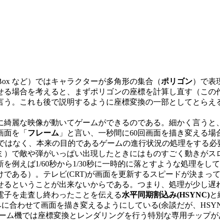
ox など）ではキャラクターが多角形の集合（
ポリゴン
）で表
せる場合を考えると、まずポリゴンの座標を計算し直す（この
言う。これも後で説明するように座標変換の一部としてとらえ
綺麗な映像が動いてゲームができるのである。細かく言うと、普
画面を「
フレーム
」と言い、一秒間に60回画面を描き変える場
ではなく、本来の目的であるゲームの進行状況の処理をする必要
ミ）で敵や弾がいっぱい出現したときにはものすごく動きがス
例えば1/60秒から1/30秒に一時的に落とすような処理を
である）。テレビ(CRT)が画面を更新するスピードが決まっ
せるということが出来ないからである。つまり、処理が少し遅
電子を走査し終わったことを伝える
水平同期割込み(HSYNC)
と
込みに合わせて画面を描き変えるようにしている(余談だが、HS
ゲーム機では座標変換とレンダリングを行う特別な専用チップが