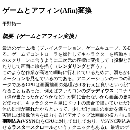
ゲームとアフィン(Afin)変換
平野拓一
概要（ゲームとアフィン変換）
最近のゲーム機（プレイステーション、ゲームキューブ、X-B
る。ゲームでコントローラを操作してキャラクターを移動さ
のスクリーンに合うように二次元の座標に変換して（
投影
と
たりして画面に絵を描く（
レンダリング
と言う）。
このような作業が高速で瞬時に行われているために、滑らかに
メーションを見せているのである。アニメーションの一つの
ータである
CPU
は画面描画の処理だけを行えば良いという訳
なることもあった。例えばファミコンの
グラディウス
（コナ
（弾が当たったかどうかなど）が間に合わないから画面の更新を
ど使わず、キャラクターを単にドットの集合で描いていただけ
体の処理が遅れたからといって、少しだけ画面の更新を遅ら
実際には映像信号を出力するビデオチップは画面の横方向に
期割込み(VSYNC)
をCPUに対して出しており、VSYNC割
せる
ラスタースクロール
というテクニックもある)。最近の