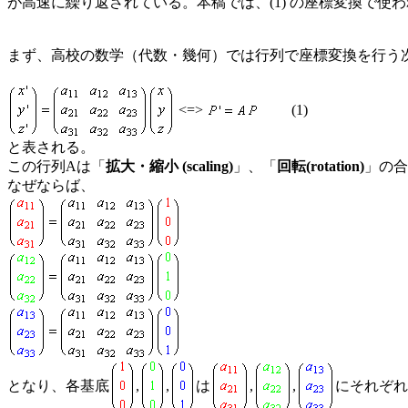
が高速に繰り返されている。本稿では、(1) の座標変換で使
まず、高校の数学（代数・幾何）では行列で座標変換を行う
<=>
(1)
と表される。
この行列Aは「
拡大・縮小 (scaling)
」、「
回転(rotation)
」の合
なぜならば、
となり、各基底
,
,
は
,
,
にそれぞれ