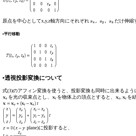
原点を中心としてx,y,z軸方向にそれぞれ
だけ伸縮
•平行移動
•透視投影変換について
式(3)のアフィン変換を使うと、投影変換も同時に出来るよう
を光の収束点とし、
を物体上の頂点とすると、
を
(
plane)に投影すると、