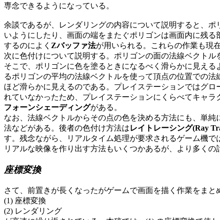
専念できるようになっている。
余談であるが、レンダリングの内容について説明すると、ポリ
いようにしたり、画面の端をまたぐポリゴンは画面内に残る
するのによく
Zバッファ法
が用いられる。これらの作業も現
次に色付けについて説明する。ポリゴンの面の法線ベクトル
そこで、ポリゴンに色を塗るときになるべく滑らかに見える
るポリゴンの平均の法線ベクトルを使って頂点の位置での法
ほど滑らかに見えるのである。プレイステーションではグロ
れていなかったため、プレイステーションにくらべてキャラ
フォーンシェーディング
がある。
なお、法線ベクトルからその点の色を決める方法にも、単純
法などがある。後者の色付け方法は
レイトレーシング(Ray Trac
す。残念ながら、リアルタイム処理が要求されるゲーム機で
リアルな映像を作り出す方法もいくつかあるが、より多くの
座標変換
さて、前置きが長くなったがゲームで画面を描く作業をまと
(1) 座標変換
(2) レンダリング