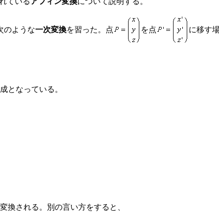
われている
アフィン変換
について説明する。
次のような
一次変換
を習った。点
を点
に移す
成となっている。
変換される。別の言い方をすると、