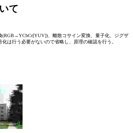
ついて
換(RGB→YCbCr[YUV])、離散コサイン変換、量子化、ジグザ
号化は行う必要がないので省略し、原理の確認を行う。