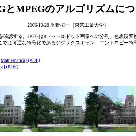
EGとMPEGのアルゴリズムに
2006/10/28 平野拓一（東京工業大学）
リズムを確認する。JPEGは8ドットx8ドット画像への分割、色表現変
こでは可逆な符号化であるジグザグスキャン、エントロピー符
atica] (PDF)
 (PDF)